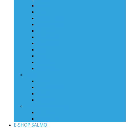
Perch
Pike
Rattlin‘ Hornet
Rattlin‘ Sting
Skinner
Slick Stick
Squarebill
Thrill
Tiny
Whacky
Whitefish
Jerky
Fatso
Rattlin‘ Slider
Slider
Sweeper
Hladinové nástrahy
Lil’Bug
Rattlin’ Pop
E-SHOP SALMO