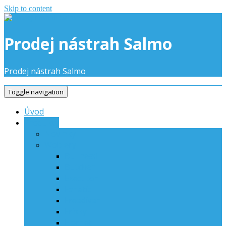
Skip to content
Prodej nástrah Salmo
Prodej nástrah Salmo
Toggle navigation
Úvod
Produkty
Novinky
Woblery
Bullhead
Butcher
Executor
Fanatic
Freediver
Frisky
Hornet