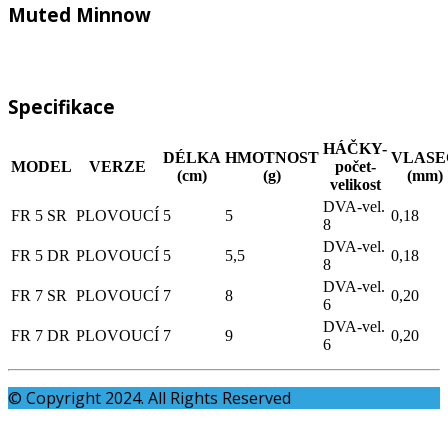
Muted Minnow
Specifikace
HÁČKY-
DÉLKA
HMOTNOST
VLASE
MODEL
VERZE
počet-
(cm)
(g)
(mm)
velikost
DVA-vel.
FR 5 SR
PLOVOUCÍ
5
5
0,18
8
DVA-vel.
FR 5 DR
PLOVOUCÍ
5
5,5
0,18
8
DVA-vel.
FR 7 SR
PLOVOUCÍ
7
8
0,20
6
DVA-vel.
FR 7 DR
PLOVOUCÍ
7
9
0,20
6
© Copyright 2024. All Rights Reserved