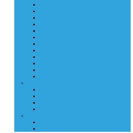
Minnow
Perch
Pike
Rattlin‘ Hornet
Rattlin‘ Sting
Skinner
Slick Stick
Squarebill
Thrill
Tiny
Whacky
Whitefish
Jerky
Fatso
Rattlin‘ Slider
Slider
Sweeper
Hladinové nástrahy
Lil’Bug
Rattlin’ Pop