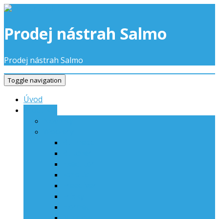
Skip
to
content
Prodej nástrah Salmo
Prodej nástrah Salmo
Toggle navigation
Úvod
Produkty
Novinky
Woblery
Bullhead
Butcher
Executor
Fanatic
Freediver
Frisky
Hornet
Minnow