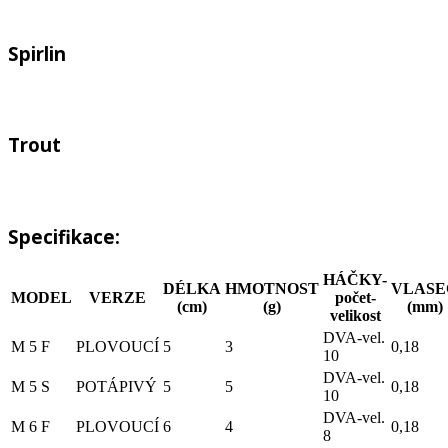
Spirlin
Trout
Specifikace:
HÁČKY-
DÉLKA
HMOTNOST
VLASE
MODEL
VERZE
počet-
(cm)
(g)
(mm)
velikost
DVA-vel.
M 5 F
PLOVOUCÍ
5
3
0,18
10
DVA-vel.
M 5 S
POTÁPIVÝ
5
5
0,18
10
DVA-vel.
M 6 F
PLOVOUCÍ
6
4
0,18
8