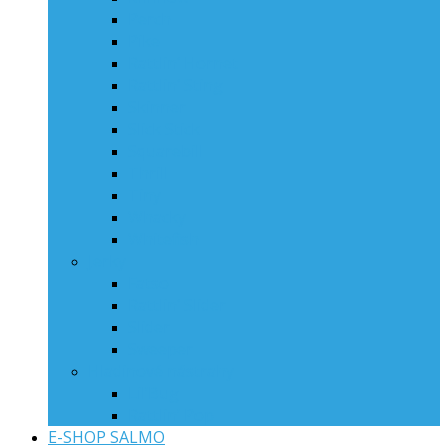
Perch
Pike
Rattlin‘ Hornet
Rattlin‘ Sting
Skinner
Slick Stick
Squarebill
Thrill
Tiny
Whacky
Whitefish
Jerky
Fatso
Rattlin‘ Slider
Slider
Sweeper
Hladinové nástrahy
Lil’Bug
Rattlin’ Pop
E-SHOP SALMO