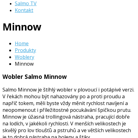
Salmo TV
Kontakt
Minnow
Home
Produkty
Woblery
Minnow
Wobler Salmo Minnow
Salmo Minnow je štíhlý wobler v plovoucí i potápivé verzi.
V řekách mohou být nahazovány po a proti proudu a
napříč tokem, měli byste vždy měnit rychlost navíjení a
neopomenout i příležitostné pocukávání špičkou prutu.
Minnow je úžasná trollingová nástraha, pracující dobře
na lodích, v jakékoli rychlosti. V menších velikostech je
skvělý pro lov tloušťů a pstruhů a ve větších velikostech
je to dobrá nástraha na boleny a štiky.