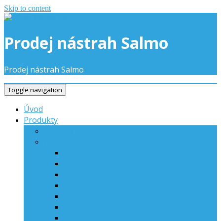
Skip to content
Prodej nástrah Salmo
Prodej nástrah Salmo
Toggle navigation
Úvod
Produkty
Novinky
Woblery
Bullhead
Butcher
Executor
Fanatic
Freediver
Frisky
Hornet