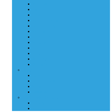
Minnow
Perch
Pike
Rattlin‘ Hornet
Rattlin‘ Sting
Skinner
Slick Stick
Squarebill
Thrill
Tiny
Whacky
Whitefish
Jerky
Fatso
Rattlin‘ Slider
Slider
Sweeper
Hladinové nástrahy
Lil’Bug
Rattlin’ Pop