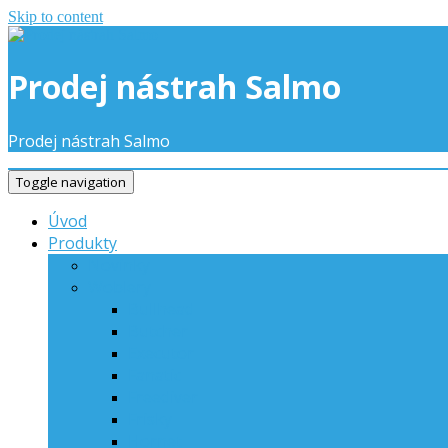
Skip to content
Prodej nástrah Salmo
Prodej nástrah Salmo
Toggle navigation
Úvod
Produkty
Novinky
Woblery
Bullhead
Butcher
Executor
Fanatic
Freediver
Frisky
Hornet