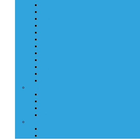
Minnow
Perch
Pike
Rattlin‘ Hornet
Rattlin‘ Sting
Skinner
Slick Stick
Squarebill
Thrill
Tiny
Whacky
Whitefish
Jerky
Fatso
Rattlin‘ Slider
Slider
Sweeper
Hladinové nástrahy
Lil’Bug
Rattlin’ Pop