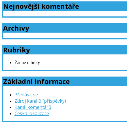
Nejnovější komentáře
Archivy
Rubriky
Žádné rubriky
Základní informace
Přihlásit se
Zdroj kanálů (příspěvky)
Kanál komentářů
Česká lokalizace