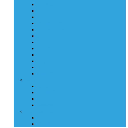
Minnow
Perch
Pike
Rattlin‘ Hornet
Rattlin‘ Sting
Skinner
Slick Stick
Squarebill
Thrill
Tiny
Whacky
Whitefish
Jerky
Fatso
Rattlin‘ Slider
Slider
Sweeper
Hladinové nástrahy
Lil’Bug
Rattlin’ Pop