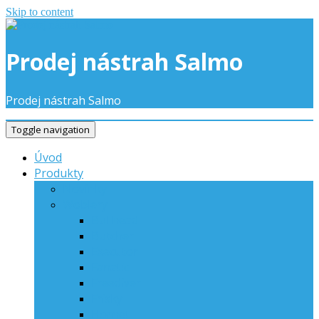
Skip to content
Prodej nástrah Salmo
Prodej nástrah Salmo
Toggle navigation
Úvod
Produkty
Novinky
Woblery
Bullhead
Butcher
Executor
Fanatic
Freediver
Frisky
Hornet