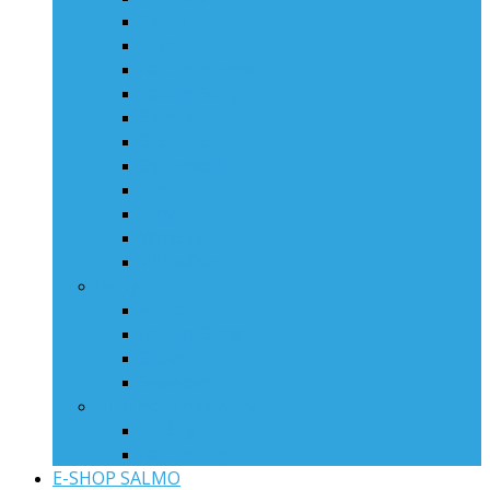
Perch
Pike
Rattlin‘ Hornet
Rattlin‘ Sting
Skinner
Slick Stick
Squarebill
Thrill
Tiny
Whacky
Whitefish
Jerky
Fatso
Rattlin‘ Slider
Slider
Sweeper
Hladinové nástrahy
Lil’Bug
Rattlin’ Pop
E-SHOP SALMO