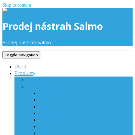
Skip to content
Prodej nástrah Salmo
Prodej nástrah Salmo
Toggle navigation
Úvod
Produkty
Novinky
Woblery
Bullhead
Butcher
Executor
Fanatic
Freediver
Frisky
Hornet