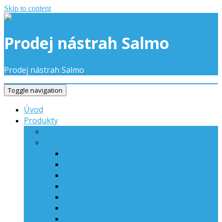
Skip to content
Prodej nástrah Salmo
Prodej nástrah Salmo
Toggle navigation
Úvod
Produkty
Novinky
Woblery
Bullhead
Butcher
Executor
Fanatic
Freediver
Frisky
Hornet