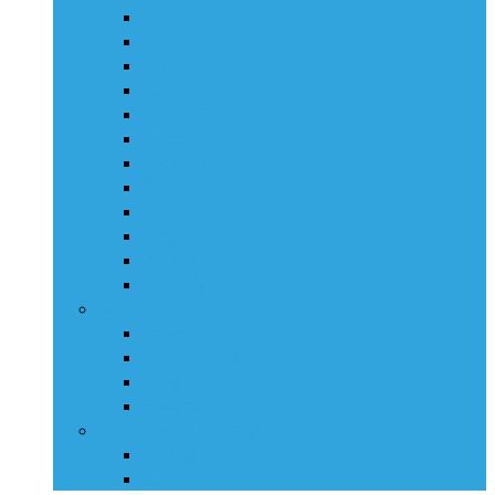
Minnow
Perch
Pike
Rattlin‘ Hornet
Rattlin‘ Sting
Skinner
Slick Stick
Squarebill
Thrill
Tiny
Whacky
Whitefish
Jerky
Fatso
Rattlin‘ Slider
Slider
Sweeper
Hladinové nástrahy
Lil’Bug
Rattlin’ Pop