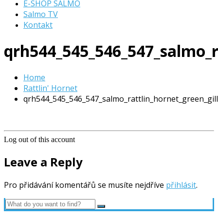
E-SHOP SALMO
Salmo TV
Kontakt
qrh544_545_546_547_salmo_ra
Home
Rattlin' Hornet
qrh544_545_546_547_salmo_rattlin_hornet_green_gill
Log out of this account
Leave a Reply
Pro přidávání komentářů se musíte nejdříve
přihlásit
.