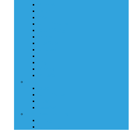
Minnow
Perch
Pike
Rattlin‘ Hornet
Rattlin‘ Sting
Skinner
Slick Stick
Squarebill
Thrill
Tiny
Whacky
Whitefish
Jerky
Fatso
Rattlin‘ Slider
Slider
Sweeper
Hladinové nástrahy
Lil’Bug
Rattlin’ Pop