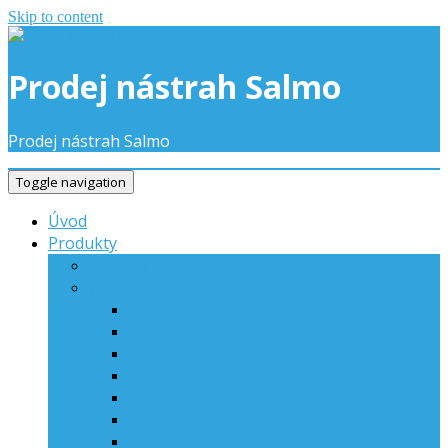
Skip to content
Prodej nástrah Salmo
Prodej nástrah Salmo
Toggle navigation
Úvod
Produkty
Novinky
Woblery
Bullhead
Butcher
Executor
Fanatic
Freediver
Frisky
Hornet