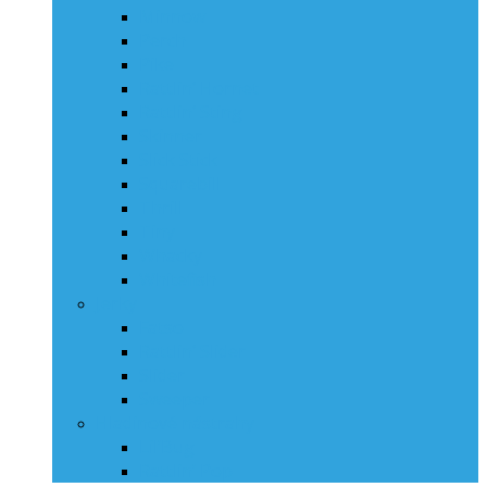
Minnow
Perch
Pike
Rattlin‘ Hornet
Rattlin‘ Sting
Skinner
Slick Stick
Squarebill
Thrill
Tiny
Whacky
Whitefish
Jerky
Fatso
Rattlin‘ Slider
Slider
Sweeper
Hladinové nástrahy
Lil’Bug
Rattlin’ Pop