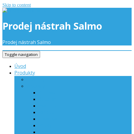
Skip to content
Prodej nástrah Salmo
Prodej nástrah Salmo
Toggle navigation
Úvod
Produkty
Novinky
Woblery
Bullhead
Butcher
Executor
Fanatic
Freediver
Frisky
Hornet