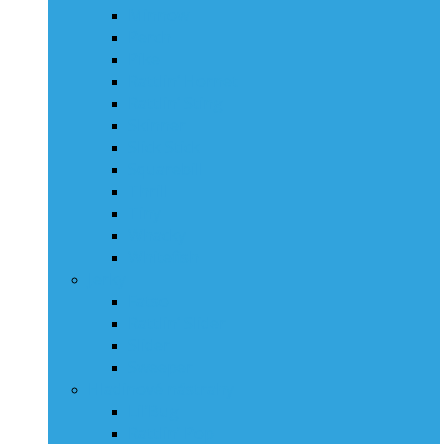
Minnow
Perch
Pike
Rattlin‘ Hornet
Rattlin‘ Sting
Skinner
Slick Stick
Squarebill
Thrill
Tiny
Whacky
Whitefish
Jerky
Fatso
Rattlin‘ Slider
Slider
Sweeper
Hladinové nástrahy
Lil’Bug
Rattlin’ Pop