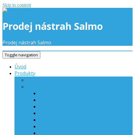
Skip to content
Prodej nástrah Salmo
Prodej nástrah Salmo
Toggle navigation
Úvod
Produkty
Novinky
Woblery
Bullhead
Butcher
Executor
Fanatic
Freediver
Frisky
Hornet