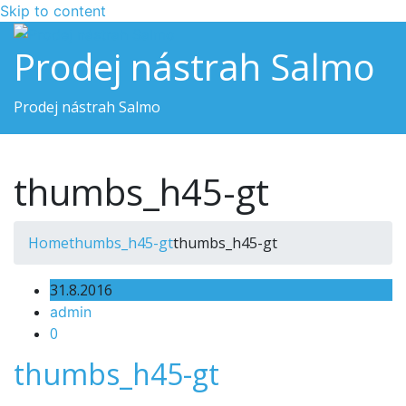
Skip to content
Prodej nástrah Salmo
Prodej nástrah Salmo
Toggle navigation
thumbs_h45-gt
Home
thumbs_h45-gt
thumbs_h45-gt
31.8.2016
admin
0
thumbs_h45-gt