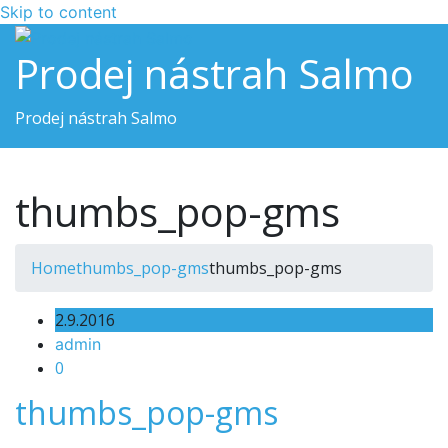
Skip to content
Prodej nástrah Salmo
Prodej nástrah Salmo
Toggle navigation
thumbs_pop-gms
Home
thumbs_pop-gms
thumbs_pop-gms
2.9.2016
admin
0
thumbs_pop-gms