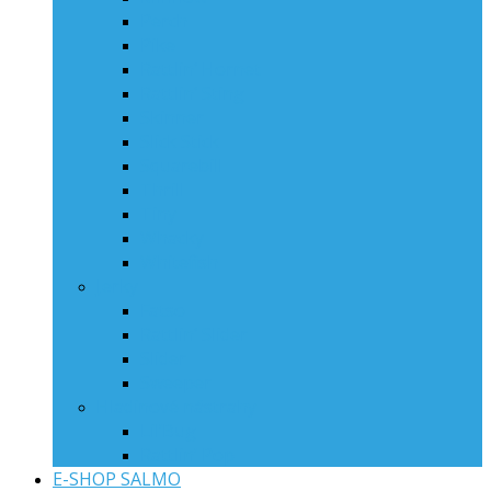
Perch
Pike
Rattlin‘ Hornet
Rattlin‘ Sting
Skinner
Slick Stick
Squarebill
Thrill
Tiny
Whacky
Whitefish
Jerky
Fatso
Rattlin‘ Slider
Slider
Sweeper
Hladinové nástrahy
Lil’Bug
Rattlin’ Pop
E-SHOP SALMO