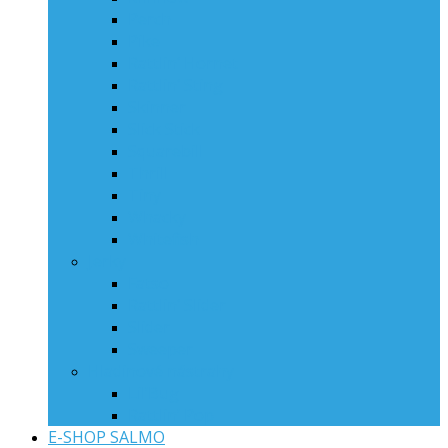
Perch
Pike
Rattlin‘ Hornet
Rattlin‘ Sting
Skinner
Slick Stick
Squarebill
Thrill
Tiny
Whacky
Whitefish
Jerky
Fatso
Rattlin‘ Slider
Slider
Sweeper
Hladinové nástrahy
Lil’Bug
Rattlin’ Pop
E-SHOP SALMO