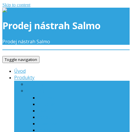
Skip to content
Prodej nástrah Salmo
Prodej nástrah Salmo
Toggle navigation
Úvod
Produkty
Novinky
Woblery
Bullhead
Butcher
Executor
Fanatic
Freediver
Frisky