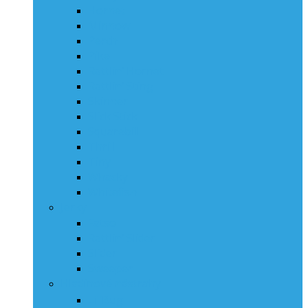
Hornet
Minnow
Perch
Pike
Rattlin‘ Hornet
Rattlin‘ Sting
Skinner
Slick Stick
Squarebill
Thrill
Tiny
Whacky
Whitefish
Jerky
Fatso
Rattlin‘ Slider
Slider
Sweeper
Hladinové nástrahy
Lil’Bug